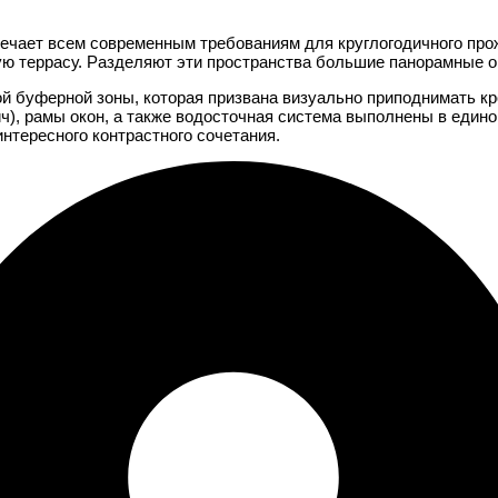
ечает всем современным требованиям для круглогодичного про
ю террасу. Разделяют эти пространства большие панорамные ок
ой буферной зоны, которая призвана визуально приподнимать к
ич), рамы окон, а также водосточная система выполнены в един
нтересного контрастного сочетания.